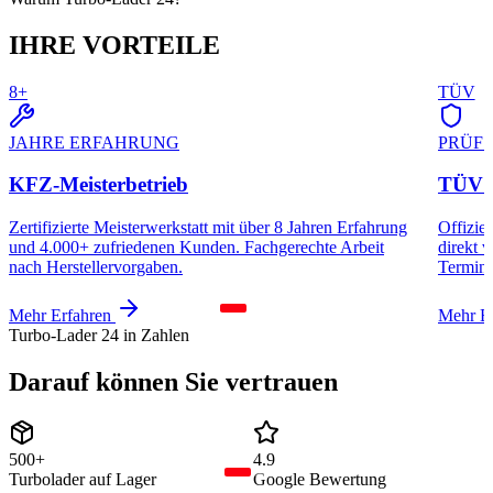
IHRE
VORTEILE
8+
TÜV
JAHRE ERFAHRUNG
PRÜF
KFZ-Meisterbetrieb
TÜV 
Zertifizierte Meisterwerkstatt mit über 8 Jahren Erfahrung
Offizi
und 4.000+ zufriedenen Kunden. Fachgerechte Arbeit
direkt v
nach Herstellervorgaben.
Termine
Mehr Erfahren
Mehr E
Turbo-Lader 24 in Zahlen
Darauf können Sie
vertrauen
500+
4.9
Turbolader auf Lager
Google Bewertung