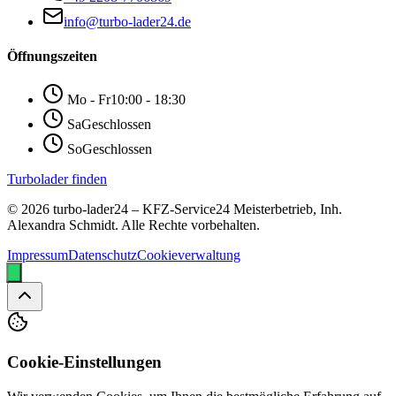
Kontakt
Karl-Hass-Straße 12-14, 53859 Niederkassel
+49 2208-7706869
info@turbo-lader24.de
Öffnungszeiten
Mo - Fr
10:00 - 18:30
Sa
Geschlossen
So
Geschlossen
Turbolader finden
© 2026 turbo-lader24 – KFZ-Service24 Meisterbetrieb, Inh.
Alexandra Schmidt. Alle Rechte vorbehalten.
Impressum
Datenschutz
Cookieverwaltung