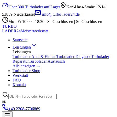
Über 300 Turbolader auf Lager
Karl-Hass-Straße 12-14,
53859 Niederkassel
info@turbo-lader24.de
Mo - Fr 10:00 - 18:30 | Sa Geschlossen | So Geschlossen
TURBO
LADER
24
Meisterwerkstatt
Startseite
Leistungen
Leistungen
Turbolader Aus- & Einbau
Turbolader Diagnose
Turbolader
Reparatur
Turbolader Austausch
Alle anzeigen →
Turbolader Shop
Werkstatt
FAQ
Kontakt
⌘K
+49 2208-7706869