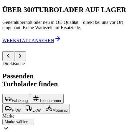
TURBOLADER AUS-
ÜBER 300
DIAGNOSE ·
TURBOLADER AUF LAGER
REPARATUR ·
& EINBAU
SERVICE
AUSTAUSCH
Generalüberholt oder neu in OE-Qualität – direkt bei uns vor Ort
eingebaut. Keine Wartezeit auf Ersatzteile.
KFZ-Meisterbetrieb in Niederkassel bei Köln/Bonn. Diagnose,
VCDS, Mercedes Xentry & BMW ISTA Diagnose. TÜV SÜD
Reparatur & Austausch – fachgerecht nach Herstellervorgaben.
Prüfstützpunkt. MAHA Allrad-Leistungsprüfstand.
WERKSTATT ANSEHEN
TERMIN VEREINBAREN
LEISTUNGEN ANSEHEN
Direktsuche
Passenden
Turbolader
finden
Fahrzeug
Teilenummer
PKW
LKW
Motorrad
Marke
Marke wählen...