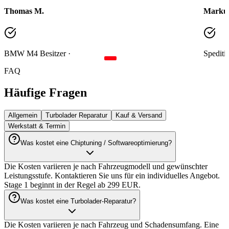
die Stage 2 Abstimmung auf dem MAHA Prüfstand
Turbo24
nochmal deutlich an Leistung gewonnen. Das Team ist
kostenl
kompetent und die Beratung war erstklassig.
"
gegenüb
T
M
Thomas M.
Markus
BMW M4 Besitzer
·
Spediti
FAQ
Häufige
Fragen
Allgemein
Turbolader Reparatur
Kauf & Versand
Werkstatt & Termin
Was kostet eine Chiptuning / Softwareoptimierung?
Die Kosten variieren je nach Fahrzeugmodell und gewünschter
Leistungsstufe. Kontaktieren Sie uns für ein individuelles Angebot.