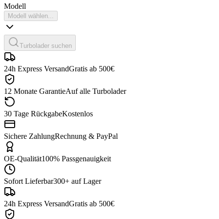
Modell
Modell wählen...
Turbolader suchen
24h Express Versand
Gratis ab 500€
12 Monate Garantie
Auf alle Turbolader
30 Tage Rückgabe
Kostenlos
Sichere Zahlung
Rechnung & PayPal
OE-Qualität
100% Passgenauigkeit
Sofort Lieferbar
300+ auf Lager
24h Express Versand
Gratis ab 500€