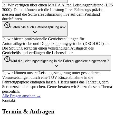
Volkswagen, BMW, Mercedes-Benz, Audi bis hin zu Sportwagen
wie Porsche, Ferrari und Lamborghini. Auch LKW von Mercedes,
MAN, SCANIA und DAF.
Haben Sie einen Leistungsprüfstand?
Ja! Wir verfügen über einen MAHA Allrad Leistungsprüfstand (LPS
3000). Damit können wir die Leistung Ihres Fahrzeugs präzise
messen und die Softwareabstimmung live auf dem Prüfstand
durchführen.
Bieten Sie auch Getriebespülung an?
Ja, wir bieten professionelle Getriebespülungen für
Automatikgetriebe und Doppelkupplungsgetriebe (DSG/DCT) an.
Die Spülung sorgt für einen vollständigen Austausch des
Getriebeöls und verlängert die Lebensdauer.
Wird die Leistungssteigerung in die Fahrzeugpapiere eingetragen ?
Ja, wir können unsere Leistungssteigerung unter gesonderten
Voraussetzungen durch eine TÜV Einzelabnahme in die
Fahrzeugpapiere eintragen lassen. Hierzu muss das Fahrzeug dem
Serienzustand entsprechen. Gerne beraten wir Sie zu diesem Thema