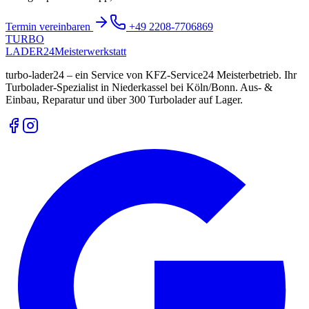
Turbolader-Problem?
Über 300 Turbolader auf Lager – generalüberholt & neu. Jetzt
anfragen per WhatsApp, Telefon oder Formular.
Termin vereinbaren
+49 2208-7706869
TURBO
LADER
24
Meisterwerkstatt
turbo-lader24 – ein Service von KFZ-Service24 Meisterbetrieb. Ihr
Turbolader-Spezialist in Niederkassel bei Köln/Bonn. Aus- &
Einbau, Reparatur und über 300 Turbolader auf Lager.