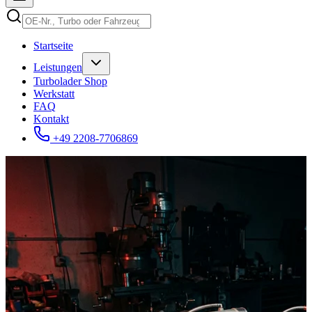
Startseite
Leistungen
Turbolader Shop
Werkstatt
FAQ
Kontakt
+49 2208-7706869