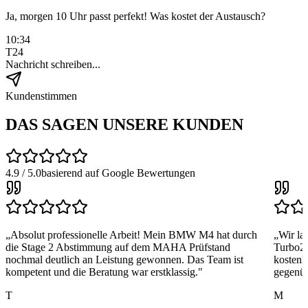
Ja, morgen 10 Uhr passt perfekt! Was kostet der Austausch?
10:34
Generalüberholter Turbo inkl. Einbau ab 890€. Diagnose vorher
kostenlos. 12 Monate Garantie!
10:35
T24
Nachricht schreiben...
Kundenstimmen
DAS SAGEN UNSERE
KUNDEN
4.9 / 5.0
basierend auf Google Bewertungen
„
Absolut professionelle Arbeit! Mein BMW M4 hat durch
„
Wir la